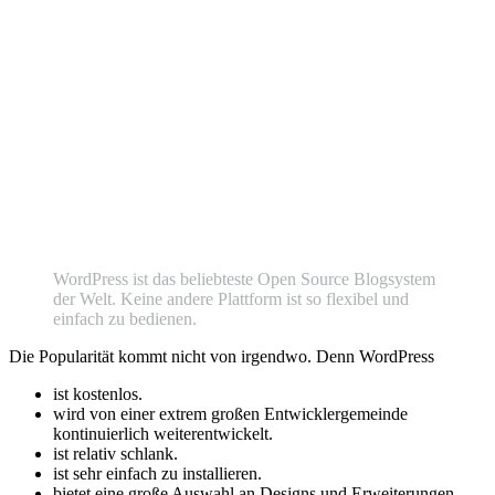
WordPress ist das beliebteste Open Source Blogsystem
der Welt. Keine andere Plattform ist so flexibel und
einfach zu bedienen.
Die Popularität kommt nicht von irgendwo. Denn WordPress
ist kostenlos.
wird von einer extrem großen Entwicklergemeinde
kontinuierlich weiterentwickelt.
ist relativ schlank.
ist sehr einfach zu installieren.
bietet eine große Auswahl an Designs und Erweiterungen.