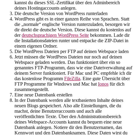
kannst du dieses SSL-Zertifikat über den Adminbereich
deines Hostingaccounts anlegen.
Die deutsche Version von WordPress runterladen
WordPress gibt es in einer ganzen Reihe von Sprachen. Statt
die „normale“ englische Version runterzuladen, besorgen wir
dir direkt die deutsche Version. Diese kannst du kostenlos auf
der
deutschsprachigen WordPress Seite
bekommen. Lade dir
die Installationsdateien runter und entpacke die ZIP-Datei in
einem eigenen Ordner.
Die WordPress Dateien per FTP auf deinen Webspace laden
Jetzt müssen die WordPress Dateien nur noch auf deinen
Webspace geladen werden. Das funktioniert über ein so
genanntes FTP-Programm, dass wie eine Dateiverwaltung auf
deinem Server funktioniert. Für Mac und PC empfehle ich dir
das kostenlose Programm
FileZilla
. Eine gute Übersicht über
FTP Programme für Windows und Mac hat
Ionos
für dich
zusammengestellt.
Eine neue Datenbank erstellen
In der Datenbank werden alle textbasierten Inhalte deines
neuen Blogs gespeichert. Also alle Einstellungen, die du
machst, deine Benutzeraccounts und auch alle
veröffentlichten Texte. Über den Administrationsbereich
deines Webspace-Accounts kannst du bequem eine neue
Datenbank anlegen. Notiere dir den Benutzernamen, das
Kennwort und den Datenbanknamen. Diese Daten wirst du