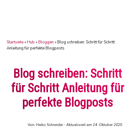
Zur
Skip
Zur
Hauptnavigation
to
Fußzeile
springen
main
springen
content
Startseite
»
Hub
»
Bloggen
»
Blog schreiben: Schritt für Schritt
Anleitung für perfekte Blogposts
Blog schreiben: Schritt
für Schritt Anleitung für
perfekte Blogposts
Von: Heiko Schneider
- Aktualisiert am 24. Oktober 2020