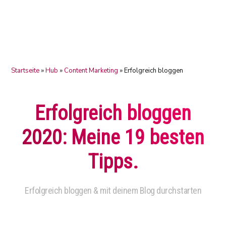
Zur
Skip
Zur
Hauptnavigation
to
Fußzeile
springen
main
springen
content
Startseite
»
Hub
»
Content Marketing
»
Erfolgreich bloggen
Erfolgreich bloggen
2020: Meine 19 besten
Tipps.
Erfolgreich bloggen & mit deinem Blog durchstarten