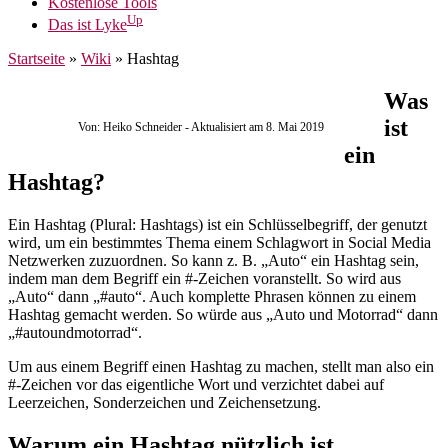
Kostenlose Tools
Up
Das ist Lyke
Startseite
»
Wiki
»
Hashtag
Was
ist
Von: Heiko Schneider
- Aktualisiert am 8. Mai 2019
ein
Hashtag?
Ein Hashtag (Plural: Hashtags) ist ein Schlüsselbegriff, der genutzt
wird, um ein bestimmtes Thema einem Schlagwort in Social Media
Netzwerken zuzuordnen. So kann z. B. „Auto“ ein Hashtag sein,
indem man dem Begriff ein #-Zeichen voranstellt. So wird aus
„Auto“ dann „#auto“. Auch komplette Phrasen können zu einem
Hashtag gemacht werden. So würde aus „Auto und Motorrad“ dann
„#autoundmotorrad“.
Um aus einem Begriff einen Hashtag zu machen, stellt man also ein
#-Zeichen vor das eigentliche Wort und verzichtet dabei auf
Leerzeichen, Sonderzeichen und Zeichensetzung.
Warum ein Hashtag nützlich ist